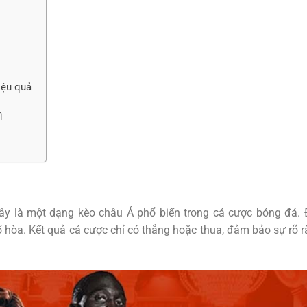
iệu quả
ì
đây là một dạng kèo châu Á phổ biến trong cá cược bóng đá.
ố hòa. Kết quả cá cược chỉ có thắng hoặc thua, đảm bảo sự rõ 