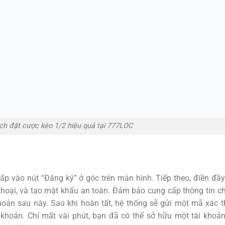
h đặt cược kèo 1/2 hiệu quả tại 777LOC
p vào nút “Đăng ký” ở góc trên màn hình. Tiếp theo, điền đầ
 thoại, và tạo mật khẩu an toàn. Đảm bảo cung cấp thông tin c
khoản sau này. Sau khi hoàn tất, hệ thống sẽ gửi một mã xác 
 khoản. Chỉ mất vài phút, bạn đã có thể sở hữu một tài khoả