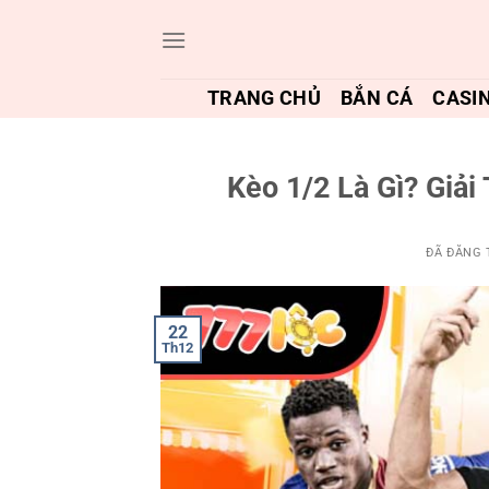
Chuyển
đến
nội
dung
TRANG CHỦ
BẮN CÁ
CASI
Kèo 1/2 Là Gì? Giải
ĐÃ ĐĂNG
22
Th12