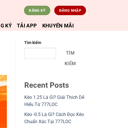
ĐĂNG KÝ
ĐĂNG NHẬP
G KÝ
TẢI APP
KHUYẾN MÃI
Tìm kiếm
TÌM
KIẾM
Recent Posts
Kèo 1.25 Là Gì? Giải Thích Dễ
Hiểu Từ 777LOC
Kèo -0.5 Là Gì? Cách Đọc Kèo
Chuẩn Xác Tại 777LOC