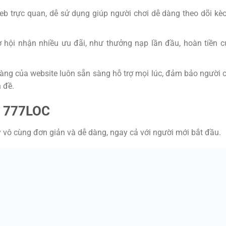
web trực quan, dễ sử dụng giúp người chơi dễ dàng theo dõi kè
 hội nhận nhiều ưu đãi, như thưởng nạp lần đầu, hoàn tiền 
àng của website luôn sẵn sàng hỗ trợ mọi lúc, đảm bảo người 
 đề.
i 777LOC
y vô cùng đơn giản và dễ dàng, ngay cả với người mới bắt đầu.