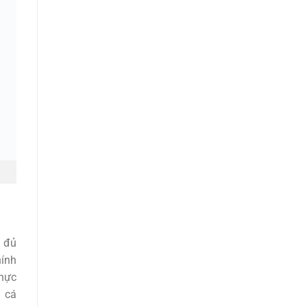
y đủ
hính
thực
n cá