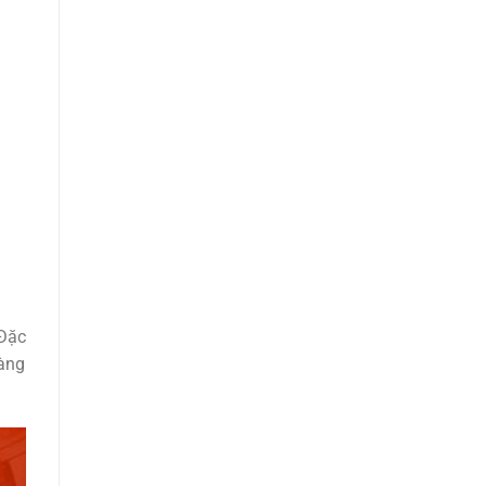
 Đặc
ràng