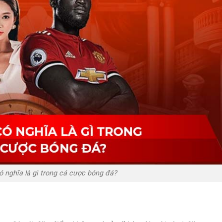
ó nghĩa là gì trong cá cược bóng đá?