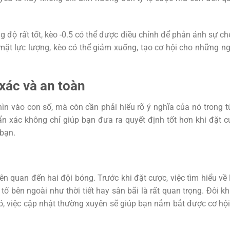
 độ rất tốt, kèo -0.5 có thể được điều chỉnh để phản ánh sự c
ề mặt lực lượng, kèo có thể giảm xuống, tạo cơ hội cho những n
xác và an toàn
hìn vào con số, mà còn cần phải hiểu rõ ý nghĩa của nó trong 
n xác không chỉ giúp bạn đưa ra quyết định tốt hơn khi đặt 
 bạn.
iên quan đến hai đội bóng. Trước khi đặt cược, việc tìm hiểu về 
ố bên ngoài như thời tiết hay sân bãi là rất quan trọng. Đôi khi
ó, việc cập nhật thường xuyên sẽ giúp bạn nắm bắt được cơ hội