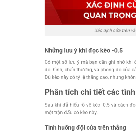
Xác định cửa trên và
Những lưu ý khi đọc kèo -0.5
Có một số lưu ý mà bạn cần ghi nhớ khi đọ
đội hình, chấn thương, và phong độ của cả 
Dù kèo này có tỷ lệ thắng cao, nhưng khôn
Phân tích chi tiết các tìn
Sau khi đã hiểu rõ về kèo -0.5 và cách đọ
một trận đấu có kèo này.
Tình huống đội cửa trên thắng