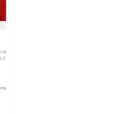
t về
0.5.
rong