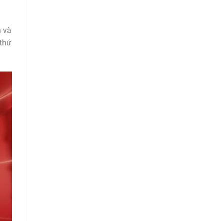
n và
 thứ