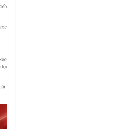
 đến
được
 kèo
 đội
 cần