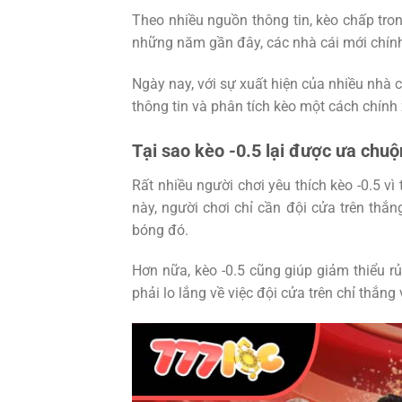
Theo nhiều nguồn thông tin, kèo chấp tr
những năm gần đây, các nhà cái mới chính
Ngày nay, với sự xuất hiện của nhiều nhà 
thông tin và phân tích kèo một cách chính 
Tại sao kèo -0.5 lại được ưa chu
Rất nhiều người chơi yêu thích kèo -0.5 vì
này, người chơi chỉ cần đội cửa trên thắn
bóng đó.
Hơn nữa, kèo -0.5 cũng giúp giảm thiểu rủ
phải lo lắng về việc đội cửa trên chỉ thắng