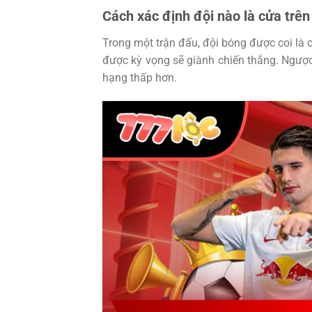
Cách xác định đội nào là cửa trên
Trong một trận đấu, đội bóng được coi là 
được kỳ vọng sẽ giành chiến thắng. Ngược
hạng thấp hơn.