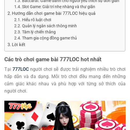
Baccarat: Game dành cho người yêu thích sự đơn giản
Slot Game: Giải trí nhẹ nhàng và thư giãn
Hướng dẫn chơi game bài 777LOC hiệu quả
Hiểu rõ luật chơi
Quản lý ngân sách thông minh
Tâm lý chiến thắng
Tham gia cộng đồng game thủ
Lời kết
Các trò chơi game bài 777LOC hot nhất
Tại
777LOC
người chơi sẽ được trải nghiệm nhiều trò chơi
hấp dẫn và đa dạng. Mỗi trò chơi đều mang đến những
cảm giác khác nhau và phù hợp với từng sở thích của
người chơi.