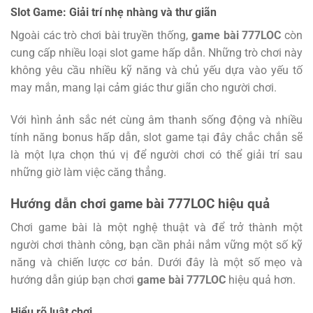
Slot Game: Giải trí nhẹ nhàng và thư giãn
Ngoài các trò chơi bài truyền thống,
game bài 777LOC
còn
cung cấp nhiều loại slot game hấp dẫn. Những trò chơi này
không yêu cầu nhiều kỹ năng và chủ yếu dựa vào yếu tố
may mắn, mang lại cảm giác thư giãn cho người chơi.
Với hình ảnh sắc nét cùng âm thanh sống động và nhiều
tính năng bonus hấp dẫn, slot game tại đây chắc chắn sẽ
là một lựa chọn thú vị để người chơi có thể giải trí sau
những giờ làm việc căng thẳng.
Hướng dẫn chơi game bài 777LOC hiệu quả
Chơi game bài là một nghệ thuật và để trở thành một
người chơi thành công, bạn cần phải nắm vững một số kỹ
năng và chiến lược cơ bản. Dưới đây là một số mẹo và
hướng dẫn giúp bạn chơi
game bài 777LOC
hiệu quả hơn.
Hiểu rõ luật chơi