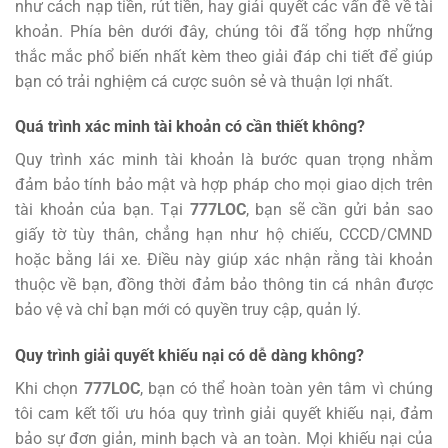
như cách nạp tiền, rút tiền, hay giải quyết các vấn đề về tài
khoản. Phía bên dưới đây, chúng tôi đã tổng hợp những
thắc mắc phổ biến nhất kèm theo giải đáp chi tiết để giúp
bạn có trải nghiệm cá cược suôn sẻ và thuận lợi nhất.
Quá trình xác minh tài khoản có cần thiết không?
Quy trình xác minh tài khoản là bước quan trọng nhằm
đảm bảo tính bảo mật và hợp pháp cho mọi giao dịch trên
tài khoản của bạn. Tại
777LOC
, bạn sẽ cần gửi bản sao
giấy tờ tùy thân, chẳng hạn như hộ chiếu, CCCD/CMND
hoặc bằng lái xe. Điều này giúp xác nhận rằng tài khoản
thuộc về bạn, đồng thời đảm bảo thông tin cá nhân được
bảo vệ và chỉ bạn mới có quyền truy cập, quản lý.
Quy trình giải quyết khiếu nại có dễ dàng không?
Khi chọn
777LOC
, bạn có thể hoàn toàn yên tâm vì chúng
tôi cam kết tối ưu hóa quy trình giải quyết khiếu nại, đảm
bảo sự đơn giản, minh bạch và an toàn. Mọi khiếu nại của