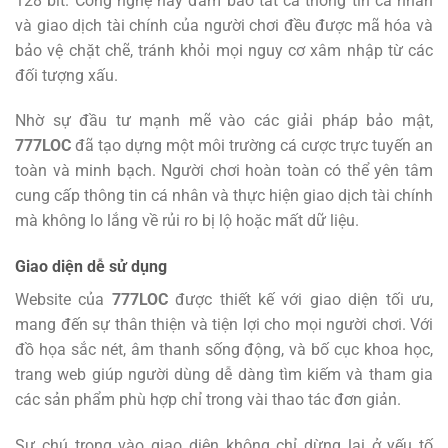
128 bit. Công nghệ này đảm bảo tất cả thông tin cá nhân
và giao dịch tài chính của người chơi đều được mã hóa và
bảo vệ chặt chẽ, tránh khỏi mọi nguy cơ xâm nhập từ các
đối tượng xấu.
Nhờ sự đầu tư mạnh mẽ vào các giải pháp bảo mật,
777LOC
đã tạo dựng một môi trường cá cược trực tuyến an
toàn và minh bạch. Người chơi hoàn toàn có thể yên tâm
cung cấp thông tin cá nhân và thực hiện giao dịch tài chính
mà không lo lắng về rủi ro bị lộ hoặc mất dữ liệu.
Giao diện dễ sử dụng
Website của
777LOC
được thiết kế với giao diện tối ưu,
mang đến sự thân thiện và tiện lợi cho mọi người chơi. Với
đồ họa sắc nét, âm thanh sống động, và bố cục khoa học,
trang web giúp người dùng dễ dàng tìm kiếm và tham gia
các sản phẩm phù hợp chỉ trong vài thao tác đơn giản.
Sự chú trọng vào giao diện không chỉ dừng lại ở yếu tố