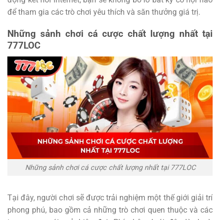
để tham gia các trò chơi yêu thích và săn thưởng giá trị.
Những sảnh chơi cá cược chất lượng nhất tại
777LOC
Những sảnh chơi cá cược chất lượng nhất tại 777LOC
Tại đây, người chơi sẽ được trải nghiệm một thế giới giải trí
phong phú, bao gồm cả những trò chơi quen thuộc và các