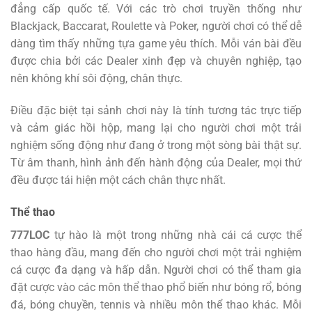
đẳng cấp quốc tế. Với các trò chơi truyền thống như
Blackjack, Baccarat, Roulette và Poker, người chơi có thể dễ
dàng tìm thấy những tựa game yêu thích. Mỗi ván bài đều
được chia bởi các Dealer xinh đẹp và chuyên nghiệp, tạo
nên không khí sôi động, chân thực.
Điều đặc biệt tại sảnh chơi này là tính tương tác trực tiếp
và cảm giác hồi hộp, mang lại cho người chơi một trải
nghiệm sống động như đang ở trong một sòng bài thật sự.
Từ âm thanh, hình ảnh đến hành động của Dealer, mọi thứ
đều được tái hiện một cách chân thực nhất.
Thể thao
777LOC
tự hào là một trong những nhà cái cá cược thể
thao hàng đầu, mang đến cho người chơi một trải nghiệm
cá cược đa dạng và hấp dẫn. Người chơi có thể tham gia
đặt cược vào các môn thể thao phổ biến như bóng rổ, bóng
đá, bóng chuyền, tennis và nhiều môn thể thao khác. Mỗi