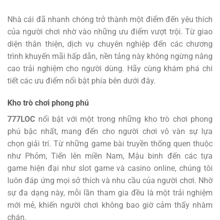
Nhà cái đã nhanh chóng trở thành một điểm đến yêu thích
của người chơi nhờ vào những ưu điểm vượt trội. Từ giao
diện thân thiện, dịch vụ chuyên nghiệp đến các chương
trình khuyến mãi hấp dẫn, nền tảng này không ngừng nâng
cao trải nghiệm cho người dùng. Hãy cùng khám phá chi
tiết các ưu điểm nổi bật phía bên dưới đây.
Kho trò chơi phong phú
777LOC
nổi bật với một trong những kho trò chơi phong
phú bậc nhất, mang đến cho người chơi vô vàn sự lựa
chọn giải trí. Từ những game bài truyền thống quen thuộc
như Phỏm, Tiến lên miền Nam, Mậu binh đến các tựa
game hiện đại như slot game và casino online, chúng tôi
luôn đáp ứng mọi sở thích và nhu cầu của người chơi. Nhờ
sự đa dạng này, mỗi lần tham gia đều là một trải nghiệm
mới mẻ, khiến người chơi không bao giờ cảm thấy nhàm
chán.