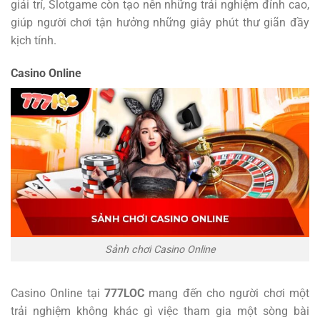
giải trí, Slotgame còn tạo nên những trải nghiệm đỉnh cao,
giúp người chơi tận hưởng những giây phút thư giãn đầy
kịch tính.
Casino Online
Sảnh chơi Casino Online
Casino Online tại
777LOC
mang đến cho người chơi một
trải nghiệm không khác gì việc tham gia một sòng bài