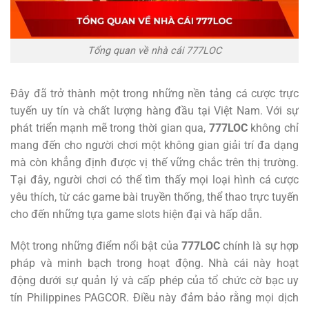
Tổng quan về nhà cái 777LOC
Đây đã trở thành một trong những nền tảng cá cược trực
tuyến uy tín và chất lượng hàng đầu tại Việt Nam. Với sự
phát triển mạnh mẽ trong thời gian qua,
777LOC
không chỉ
mang đến cho người chơi một không gian giải trí đa dạng
mà còn khẳng định được vị thế vững chắc trên thị trường.
Tại đây, người chơi có thể tìm thấy mọi loại hình cá cược
yêu thích, từ các game bài truyền thống, thể thao trực tuyến
cho đến những tựa game slots hiện đại và hấp dẫn.
Một trong những điểm nổi bật của
777LOC
chính là sự hợp
pháp và minh bạch trong hoạt động. Nhà cái này hoạt
động dưới sự quản lý và cấp phép của tổ chức cờ bạc uy
tín Philippines PAGCOR. Điều này đảm bảo rằng mọi dịch