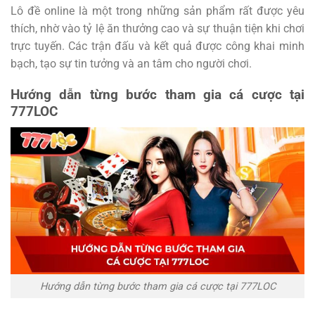
Lô đề online là một trong những sản phẩm rất được yêu
thích, nhờ vào tỷ lệ ăn thưởng cao và sự thuận tiện khi chơi
trực tuyến. Các trận đấu và kết quả được công khai minh
bạch, tạo sự tin tưởng và an tâm cho người chơi.
Hướng dẫn từng bước tham gia cá cược tại
777LOC
Hướng dẫn từng bước tham gia cá cược tại 777LOC