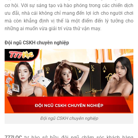
cơ hội. Với sự sáng tạo và hào phóng trong các chiến dịch
ưu đãi, nhà cái không chỉ mang đến lợi ích cho người chơi
mà còn khẳng định vị thế là một điểm đến lý tưởng cho
những ai muốn vừa giải trí vừa thử vận may.
Đội ngũ CSKH chuyên nghiệp
Đội ngũ CSKH chuyên nghiệp
777LOC
tự hào sở hữu đội ngũ chăm sóc khách hàng