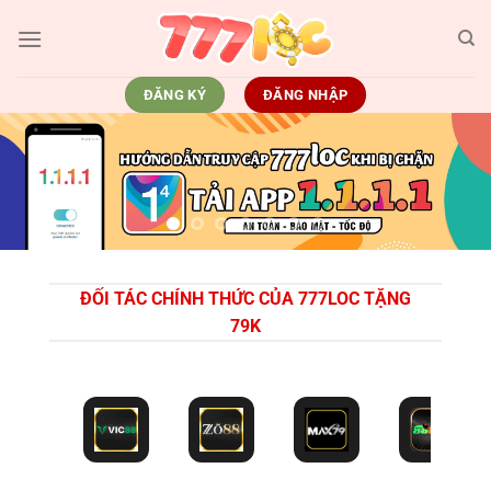
Chuyển
đến
nội
dung
ĐĂNG KÝ
ĐĂNG NHẬP
ĐỐI TÁC CHÍNH THỨC CỦA 777LOC TẶNG
79K