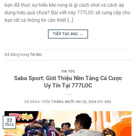
bạn đã thực sự hiểu kèo rung là gì cách chơi và cách áp
dụng hiệu quả chưa? Bài viết này 777LOC sẽ cung cấp cho
bạn tất cả thông tin cần thiết […]
TIẾP TỤC ĐỌC
→
Đã đăng trong
Tin tức
TIN TỨC
Saba Sport: Giới Thiệu Nền Tảng Cá Cược
Uy Tín Tại 777LOC
ĐÃ ĐĂNG TRÊN
THÁNG MƯỜI HAI 22, 2024
BỞI
SEO
22
Th12