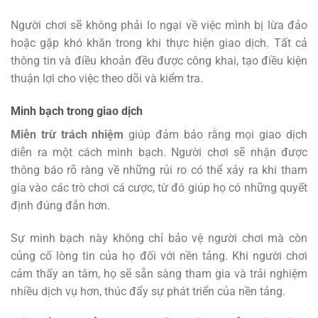
Người chơi sẽ không phải lo ngại về việc mình bị lừa đảo
hoặc gặp khó khăn trong khi thực hiện giao dịch. Tất cả
thông tin và điều khoản đều được công khai, tạo điều kiện
thuận lợi cho việc theo dõi và kiểm tra.
Minh bạch trong giao dịch
Miễn trừ trách nhiệm
giúp đảm bảo rằng mọi giao dịch
diễn ra một cách minh bạch. Người chơi sẽ nhận được
thông báo rõ ràng về những rủi ro có thể xảy ra khi tham
gia vào các trò chơi cá cược, từ đó giúp họ có những quyết
định đúng đắn hơn.
Sự minh bạch này không chỉ bảo vệ người chơi mà còn
củng cố lòng tin của họ đối với nền tảng. Khi người chơi
cảm thấy an tâm, họ sẽ sẵn sàng tham gia và trải nghiệm
nhiều dịch vụ hơn, thúc đẩy sự phát triển của nền tảng.